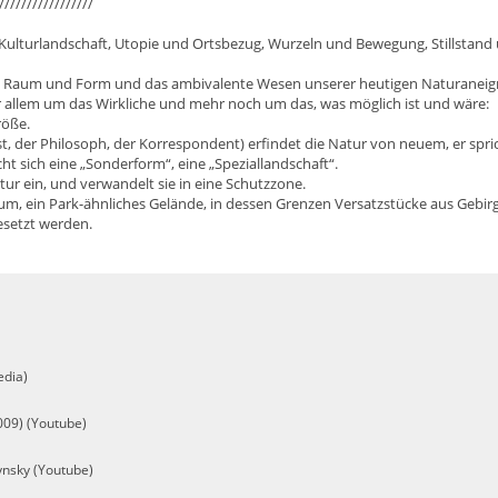
////////////////
Kulturlandschaft, Utopie und Ortsbezug, Wurzeln und Bewegung, Stillstand
in Raum und Form und das ambivalente Wesen unserer heutigen Naturaneig
 allem um das Wirkliche und mehr noch um das, was möglich ist und wäre:
röße.
st, der Philosoph, der Korrespondent) erfindet die Natur von neuem, er spri
t sich eine „Sonderform“, eine „Speziallandschaft“.
tur ein, und verwandelt sie in eine Schutzzone.
aum, ein Park-ähnliches Gelände, in dessen Grenzen Versatzstücke aus Gebirg
setzt werden.
edia)
2009) (Youtube)
ynsky (Youtube)