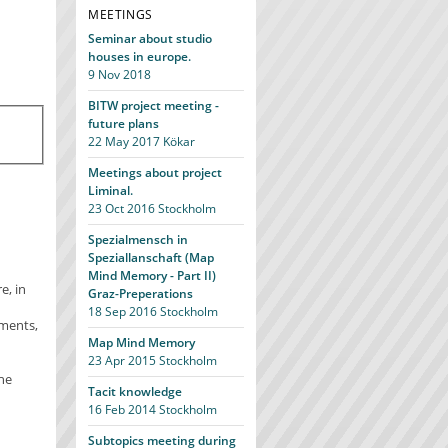
MEETINGS
Seminar about studio
houses in europe.
9 Nov 2018
BITW project meeting -
future plans
22 May 2017
Kökar
Meetings about project
Liminal.
23 Oct 2016
Stockholm
Spezialmensch in
Speziallanschaft (Map
Mind Memory - Part II)
e, in
Graz-Preperations
18 Sep 2016
Stockholm
nments,
Map Mind Memory
23 Apr 2015
Stockholm
he
Tacit knowledge
16 Feb 2014
Stockholm
Subtopics meeting during