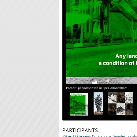
Poster Spezialmensch in Speziallandshaft
PARTICIPANTS
Rikard Fåhraeus
(Stockholm, Sweden: sculptu