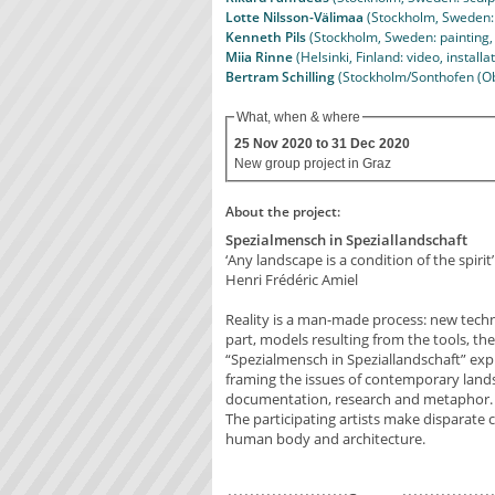
Lotte Nilsson-Välimaa
(Stockholm, Sweden: in
Kenneth Pils
(Stockholm, Sweden: painting, d
Miia Rinne
(Helsinki, Finland: video, installa
Bertram Schilling
(Stockholm/Sonthofen (Obe
What, when & where
25 Nov 2020
to
31 Dec 2020
New group project in Graz
About the project:
Spezialmensch in Speziallandschaft
‘Any landscape is a condition of the spirit’
Henri Frédéric Amiel
Reality is a man-made process: new techn
part, models resulting from the tools, th
“Spezialmensch in Speziallandschaft” expl
framing the issues of contemporary land
documentation, research and metaphor.
The participating artists make disparate
human body and architecture.