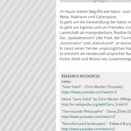
//////////////////////German//////////////////
Im Raum stehen Begriffe wie Natur- und 
Reise, Realraum und Cyberspace.
Es geht um die Verwandlung der Natur 
Es geht um Eigenes und um Fremdes, vor
Landschaft als manipulierbare, flexible G
Der „Spezialmensch“ (der Poet, der Touri
„Kunstnatur“ und „Naturkunst“, er wünsch
Er zäunt einen Teil der ursprünglichen Na
Es entsteht ein tendenziell utopischer R
Küste, Wald und Wüste neu zusammenge
RESEARCH RESOURCES
Links:
"Sans Soleil" - Chris Marker (Youtube)
https://www.youtube.com/watch
About "Sans Soleil" by Chris Marker (Wikip
http://en.wikipedia.org/wiki/Sans_Soleil
"Sternstunde Philosophie" - Slavoj Žižek (
http://www.youtube.com/watch
"Manufactured landscapes" - Edward Burt
http://www.youtube.com/watch