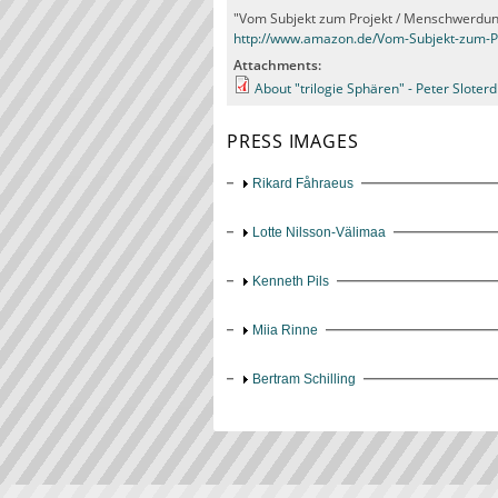
"Vom Subjekt zum Projekt / Menschwerdung: 
http://www.amazon.de/Vom-Subjekt-zum-
Attachments:
About "trilogie Sphären" - Peter Sloterd
PRESS IMAGES
Show
Rikard Fåhraeus
Show
Lotte Nilsson-Välimaa
Show
Kenneth Pils
Show
Miia Rinne
Show
Bertram Schilling