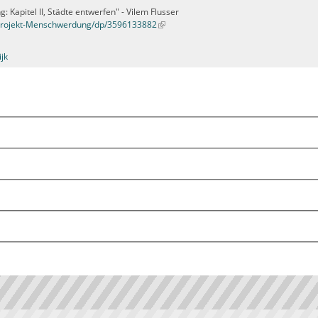
Kapitel II, Städte entwerfen" - Vilem Flusser
Projekt-Menschwerdung/dp/3596133882
ijk