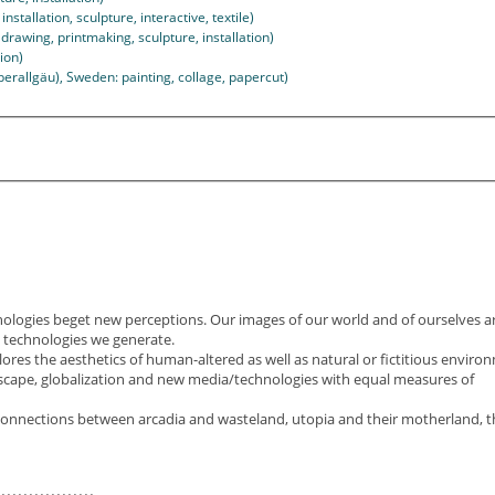
stallation, sculpture, interactive, textile)
rawing, printmaking, sculpture, installation)
tion)
rallgäu), Sweden: painting, collage, papercut)
ologies beget new perceptions. Our images of our world and of ourselves ar
e technologies we generate.
ores the aesthetics of human-altered as well as natural or fictitious enviro
scape, globalization and new media/technologies with equal measures of
 connections between arcadia and wasteland, utopia and their motherland, t